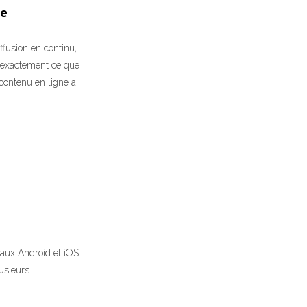
ne
ffusion en continu,
z exactement ce que
 contenu en ligne a
aux Android et iOS
usieurs