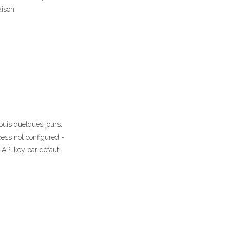
ison.
puis quelques jours,
cess not configured -
e API key par défaut