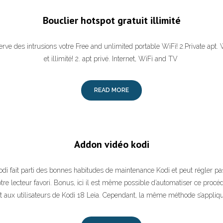
Bouclier hotspot gratuit illimité
rve des intrusions votre Free and unlimited portable WiFi! 2.Private apt. 
et illimité! 2. apt privé. Internet, WiFi and TV
READ MORE
Addon vidéo kodi
di fait parti des bonnes habitudes de maintenance Kodi et peut régler 
tre lecteur favori. Bonus, ici il est même possible d’automatiser ce procé
 aux utilisateurs de Kodi 18 Leia. Cependant, la même méthode s’appliq