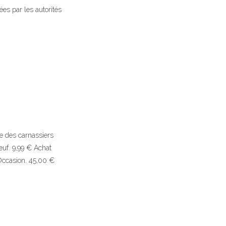
ées par les autorités
he des carnassiers
euf. 9,99 € Achat
 Occasion. 45,00 €