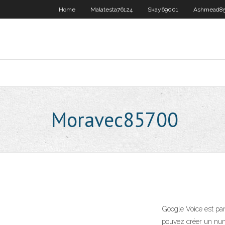
Home
Malatesta76124
Skay69001
Ashmead85
Moravec85700
Google Voice est pa
pouvez créer un num