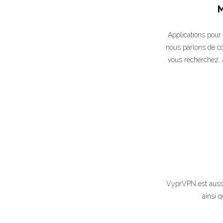
M
Applications pour 
nous parlons de co
vous recherchez. A
VyprVPN est aussi
ainsi 