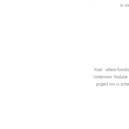
si v
Kodi : refaire fonc
l'extension Youtube 
project xxx is sche