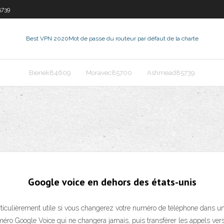
739
Best VPN 2020
Mot de passe du routeur par défaut de la charte
Bienek84609
Moravec85700
Ashmead85739
Google voice en dehors des états-unis
rticulièrement utile si vous changerez votre numéro de téléphone dans un
éro Google Voice qui ne changera jamais, puis transférer les appels vers