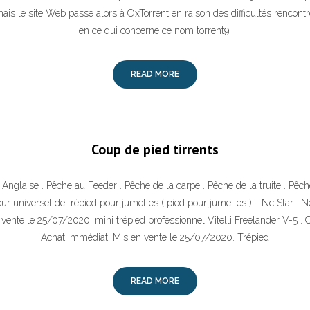
, mais le site Web passe alors à OxTorrent en raison des difficultés rencontr
en ce qui concerne ce nom torrent9.
READ MORE
Coup de pied tirrents
Anglaise . Pêche au Feeder . Pêche de la carpe . Pêche de la truite . Pêc
ur universel de trépied pour jumelles ( pied pour jumelles ) - Nc Star . N
vente le 25/07/2020. mini trépied professionnel Vitelli Freelander V-5 .
Achat immédiat. Mis en vente le 25/07/2020. Trépied
READ MORE